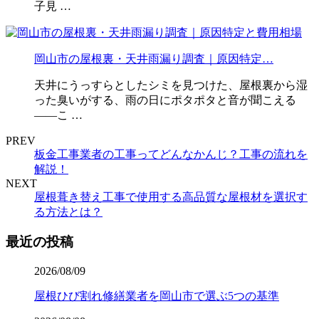
子見 …
岡山市の屋根裏・天井雨漏り調査｜原因特定…
天井にうっすらとしたシミを見つけた、屋根裏から湿
った臭いがする、雨の日にポタポタと音が聞こえる
——こ …
PREV
板金工事業者の工事ってどんなかんじ？工事の流れを
解説！
NEXT
屋根葺き替え工事で使用する高品質な屋根材を選択す
る方法とは？
最近の投稿
2026/08/09
屋根ひび割れ修繕業者を岡山市で選ぶ5つの基準