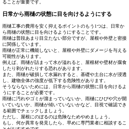
ることが重要です。
日常から雨樋の状態に目を向けるようにする
雨樋工事の費用を安く抑えるポイントのもう1つは、日常か
ら雨樋の状態に目を向けるようにすることです。
雨樋は普段あまり目立たない部分ですが、屋根や外壁と密接
に関係しています。
雨樋が正常に機能しないと、屋根や外壁にダメージを与える
可能性があります。
例えば、雨樋が詰まって水が溢れると、屋根材や壁材が腐食
したり剥がれたりする恐れがあります。
また、雨樋が破損して水漏れすると、基礎や土台に水が浸透
し、建物全体の強度が低下する危険性があります。
そうならないためには、日常から雨樋の状態に目を向けるよ
うにすることが必要です。
雨樋に汚れやゴミが溜まっていないか、雨樋にひびや穴が開
いていないか、雨樋が傾いていないかなど、目視で確認でき
る範囲でチェックしましょう。
ただし、屋根にのぼるのは危険なためやめましょう。
もし、何か異常を発見したら、早めに専門業者に相談するこ
とがおすすめです。