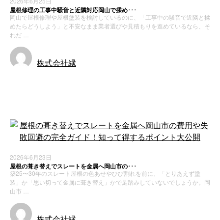
2026年6月25日
屋根修理の工事中騒音と近隣対応岡山で揉め･･･
岡山で屋根修理や屋根塗装を検討しているのに、「工事中の騒音で近隣と揉
めたらどうしよう」と不安なまま業者選びや見積もりを進めているなら、そ
れだ …
株式会社縁
お知らせ
新着情報
2026年6月23日
屋根の葺き替えでスレートを金属へ岡山市の･･･
築25〜30年のスレート屋根の色あせやひび割れを前に、「とりあえず塗
装」か「思い切って金属に葺き替え」かで足踏みしていないでしょうか。岡
山市 …
株式会社縁