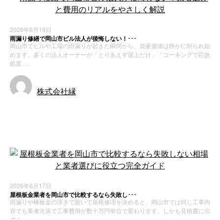
2026年6月19日
雨漏り修繕で岡山市ビル法人が後悔しない！･･･
岡山市でビルや工場の雨漏りが起きた瞬間から、資産価値は静かに削られ始
めます。多くの法人オーナーが「とりあえず屋上だけ」「コーキングで応急
処置 …
株式会社縁
お知らせ
新着情報
2026年6月17日
屋根板金業者を岡山市で比較するなら失敗し･･･
雨漏りや棟板金の浮きで急いで屋根修理を決めると、岡山市では同じ工事内
容でも業者次第で工事費用が数十万円単位で変わります。しかも見積書に出
てこ …