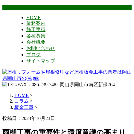
HOME
業務案内
施工実績
各種募集
会社概要
お問い合わせ
ブログ
サイトマップ
HOME
>
コラム
>
板金工事
>
投稿日：2023年10月23日
雨樋工事の重要性と環境意識の高まり