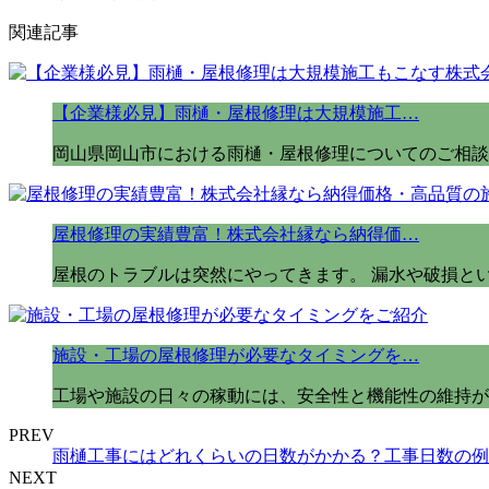
関連記事
【企業様必見】雨樋・屋根修理は大規模施工…
岡山県岡山市における雨樋・屋根修理についてのご相談
屋根修理の実績豊富！株式会社縁なら納得価…
屋根のトラブルは突然にやってきます。 漏水や破損と
施設・工場の屋根修理が必要なタイミングを…
工場や施設の日々の稼動には、安全性と機能性の維持が
PREV
雨樋工事にはどれくらいの日数がかかる？工事日数の例
NEXT