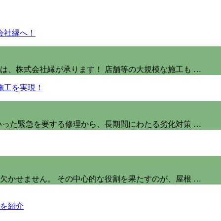
は、株式会社縁が承ります！ 店舗等の大規模な施工も …
いった緊急を要する修理から、長期間にわたる劣化対策 …
欠かせません。 その中心的な役割を果たすのが、屋根 …
を紹介