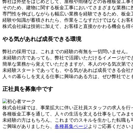
弊社は外壁をはじめとして、屋根や雨樋などの各種板金工事
そのため、建物に関する板金工事においてさまざまな業務に
専門性を伸ばしながらも幅広い業務を経験できるため、板金
経験や知識が蓄積されたら、作業をこなすだけではなくお客
株式会社縁は技術に加えて、お客様と直接かかわる機会も得
やる気があれば成長できる環境
弊社の採用では、これまでの経験の有無を一切問いません。
未経験の方であっても、弊社で活躍いただけるイメージがで
簡単な業務から覚えていただきますが、本人のやる気次第で
未経験スタートであっても、やる気があれば成長できる会社
人々の暮らしを支える仕事に興味のある方は、ぜひ弊社でと
正社員を募集中です
株式会社縁では、事業拡大に伴い正社員スタッフの求人を行
各種板金工事を通して、人々の生活を支える仕事をしてみま
未経験の方はもちろん、これまでのスキルを生かした転職も
ご興味がありましたら、
各種募集ページ
よりご応募ください