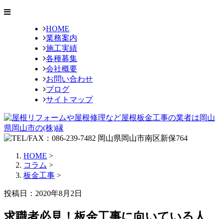
HOME
業務案内
施工実績
各種募集
会社概要
お問い合わせ
ブログ
サイトマップ
HOME
>
コラム
>
板金工事
>
投稿日：2020年8月2日
求職者必見！板金工事に向いている人