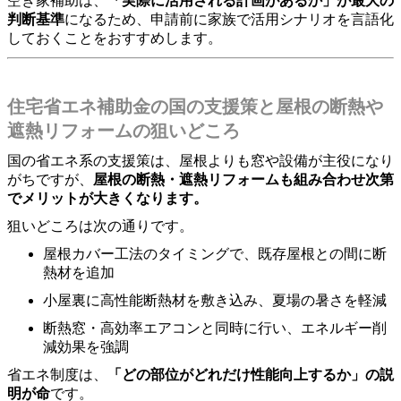
空き家補助は、
「実際に活用される計画があるか」が最大の
判断基準
になるため、申請前に家族で活用シナリオを言語化
しておくことをおすすめします。
住宅省エネ補助金の国の支援策と屋根の断熱や
遮熱リフォームの狙いどころ
国の省エネ系の支援策は、屋根よりも窓や設備が主役になり
がちですが、
屋根の断熱・遮熱リフォームも組み合わせ次第
でメリットが大きくなります。
狙いどころは次の通りです。
屋根カバー工法のタイミングで、既存屋根との間に断
熱材を追加
小屋裏に高性能断熱材を敷き込み、夏場の暑さを軽減
断熱窓・高効率エアコンと同時に行い、エネルギー削
減効果を強調
省エネ制度は、
「どの部位がどれだけ性能向上するか」の説
明が命
です。