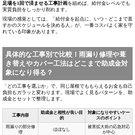
足場を1回で済ませる工事計画
を組めば、給付金レベルでも
実質負担をしっかり削れます。
現場の感覚としては、「給付金を起点に、いつ・どこまで直
すかのスケジュールを決める人」が、一番コスパよく家を守
れている印象があります。
具体的な工事別で比較！雨漏り修理や葺
き替えやカバー工法はどこまで助成金対
象になり得る？
「どの工事を選ぶか」で、同じ屋根でももらえるお金も自己
負担もガラッと変わります。現場でよく見るパターンを、助
成金とセットで整理します。
助成金と相性が良い目
対象になりやすいケー
工事内容
的
スのポイント
雨漏りの部分修
被害拡大前の応急対応
ほぼなし
理
が中心