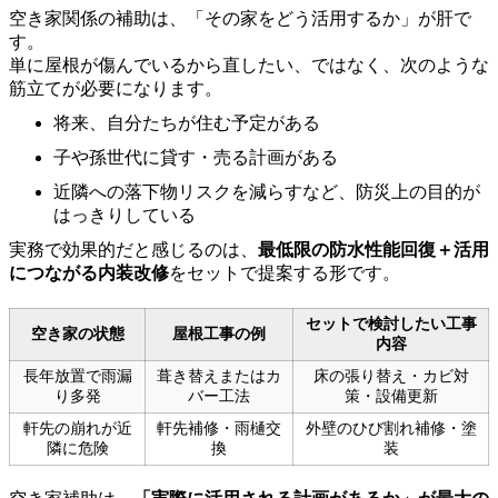
空き家関係の補助は、「その家をどう活用するか」が肝で
す。
単に屋根が傷んでいるから直したい、ではなく、次のような
筋立てが必要になります。
将来、自分たちが住む予定がある
子や孫世代に貸す・売る計画がある
近隣への落下物リスクを減らすなど、防災上の目的が
はっきりしている
実務で効果的だと感じるのは、
最低限の防水性能回復＋活用
につながる内装改修
をセットで提案する形です。
セットで検討したい工事
空き家の状態
屋根工事の例
内容
長年放置で雨漏
葺き替えまたはカ
床の張り替え・カビ対
り多発
バー工法
策・設備更新
軒先の崩れが近
軒先補修・雨樋交
外壁のひび割れ補修・塗
隣に危険
換
装