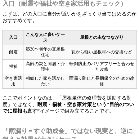
入口（耐震や福祉や空き家活用もチェック）
まずは、どの入口に自分が近いかをざっくり当てはめるのが
おすすめです。
こんな人に多いケー
入口
屋根との主なつながり
ス
築30〜40年の瓦屋根
耐震
瓦から軽い屋根材への交換など
住宅
高齢の親と同居・介
転倒防止のバリアフリーと合わせ
福祉
護中
た改修
空き家活
相続した家を活かし
雨漏り防止と長期保全のための改
用
たい
修
ここでポイントなのは、「屋根単体の修理費を援助する制
度」ではなく、
耐震・福祉・空き家対策という“目的のつい
でに屋根も直す”
イメージで組み立てることです。
「雨漏り＝すぐ助成金」ではない現実と、逆に