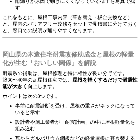
雨漏りが原因で動きにくくなっている様子を写真で残
す
これをもとに、屋根工事内容（葺き替え・板金交換など）
と、屋内のバリアフリー改修をセットで見積書に分けておく
と、窓口での説明が通りやすくなります。
岡山県の木造住宅耐震改修助成金と屋根の軽量
化が生む「おいしい関係」を解説
耐震系の補助は、屋根修理と特に相性が良い分野です。
築30〜40年の瓦屋根住宅では、
屋根を軽くするだけで耐震性
能が大きく向上
します。
ポイントは次の3つです。
事前に耐震診断を受け、屋根の重さがネックになって
いると示す
設計者や施工業者が「耐震計画」の中に屋根軽量化を
組み込む
瓦からガルバリウム鋼板などの軽量屋根に葺き替える