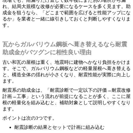
現場でも、雨漏りだけ直して数年後にまた別の場所から漏
れ、結局大規模な改修が必要になるケースを多く見ます。助
成金を狙うなら、「どこまで範囲を広げると性能アップにな
るか」を業者と一緒に線引きしておくと判断しやすくなりま
す。
瓦からガルバリウム鋼板へ葺き替えるなら耐震
助成金がバツグンに相性良い理由
古い和瓦の屋根は重く、地震時に建物へかなり負担をかけま
す。そこで、ガルバリウム鋼板などの軽量屋根へ葺き替える
と、構造全体の揺れが小さくなり、耐震性能が実際に向上し
ます。
耐震系の助成金は、「耐震診断で一定以下の評価→耐震改修
計画→工事」という流れが前提になることが多く、ここに屋
根の軽量化を組み込むと、補助対象として説明しやすくなり
ます。
ポイントは次の3つです。
耐震診断の結果とセットで計画に組み込む