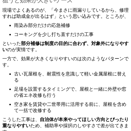
狙うと効果が大きいケース
現場でよくあるのが、「今まさに雨漏りしているから、修理
すれば助成金が出るはず」という思い込みです。ところが、
雨染み部分だけの応急補修
コーキングを少し打ち直すだけの工事
といった
部分補修は制度の目的に合わず、対象外になりやす
い
のが実情です。
一方で、効果が大きくなりやすいのは次のようなパターンで
す。
古い瓦屋根を、耐震性を意識して軽い金属屋根に替え
る
足場を設置するタイミングで、屋根と一緒に外壁や窓
の省エネ改修も行う
空き家を賃貸や二世帯用に活用する前に、屋根を含め
て一括で改修する
こうした工事は、
自治体が本来やってほしい方向とぴったり
重なりやすい
ため、補助率や採択のしやすさで差が出てきま