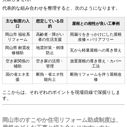
代表的な組み合わせを整理すると、次のようになります。
主な制度の入
想定している目
屋根との相性が良い工事例
口
的
岡山市 福祉系
高齢者・障がい
雨漏りをきっかけにした屋根
リフォーム
者の生活支援
改修＋バリアフリー
岡山県 耐震改
地震対策・倒壊
瓦から軽量屋根への葺き替え
修補助
防止
空き家関係の
空き家の活用・
放置屋根の葺き替え・カバー
補助
管理
工法
国の省エネ支
断熱・省エネ性
断熱リフォームを伴う屋根改
援
能向上
修
ここからは、それぞれのポイントを現場目線で深掘りしま
す。
岡山市のすこやか住宅リフォーム助成制度は、