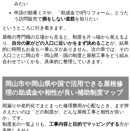
みたい
申請の順番ミスや、「助成金で0円リフォーム」とうた
う訪問販売で
損をしない道筋
を知りたい
というところに行き着きます。
屋根の専門職の立場から見ると、制度を片っ端から覚えるよ
り、
自分の家がどの入口に近いかをまず決めること
が、結果
的に時間もお金も一番ムダがありません。次の章では、その
入口ごとに岡山市・岡山県・国の制度と屋根工事をどう組み
合わせていくかを、具体的に整理していきます。
岡山市や岡山県や国で活用できる屋根修
理の助成金や相性が良い補助制度マップ
雨漏りや老朽化でまとまった修理費用が心配なとき、まず押
さえたいのは「どの制度が、どんな屋根工事と相性が良い
か」です。
制度名の一覧よりも、
工事内容と目的でマッピングする
方が
失敗しません。