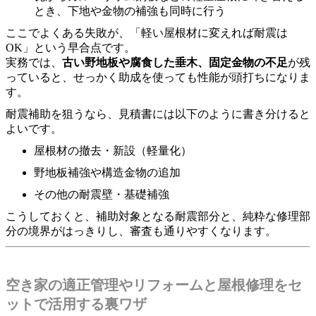
とき、下地や金物の補強も同時に行う
ここでよくある失敗が、「軽い屋根材に変えれば耐震は
OK」という早合点です。
実務では、
古い野地板や腐食した垂木、固定金物の不足
が残
っていると、せっかく助成を使っても性能が頭打ちになりま
す。
耐震補助を狙うなら、見積書には以下のように書き分けると
よいです。
屋根材の撤去・新設（軽量化）
野地板補強や構造金物の追加
その他の耐震壁・基礎補強
こうしておくと、補助対象となる耐震部分と、純粋な修理部
分の境界がはっきりし、審査も通りやすくなります。
空き家の適正管理やリフォームと屋根修理をセ
ットで活用する裏ワザ