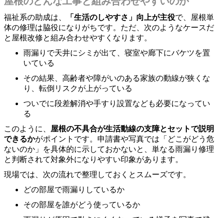
屋根のどんな工事と組み合わせやすいのか
福祉系の助成は、
「生活のしやすさ」向上が主役
で、屋根単
体の修理は脇役になりがちです。ただ、次のようなケースだ
と屋根改修と組み合わせやすくなります。
雨漏りで天井にシミが出て、寝室や廊下にバケツを置
いている
その結果、高齢者や障がいのある家族の動線が狭くな
り、転倒リスクが上がっている
ついでに段差解消や手すり設置なども必要になってい
る
このように、
屋根の不具合が生活動線の支障とセットで説明
できるか
がポイントです。申請書や写真では「どこがどう危
ないのか」を具体的に示しておかないと、単なる雨漏り修理
と判断されて対象外になりやすい印象があります。
現場では、次の流れで整理しておくとスムーズです。
どの部屋で雨漏りしているか
その部屋を誰がどう使っているか