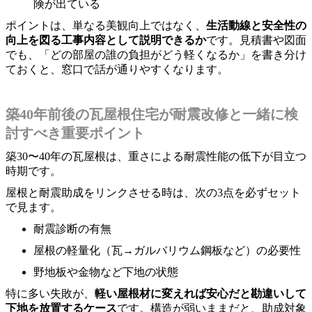
険が出ている
ポイントは、単なる美観向上ではなく、
生活動線と安全性の
向上を図る工事内容として説明できるか
です。見積書や図面
でも、「どの部屋の誰の負担がどう軽くなるか」を書き分け
ておくと、窓口で話が通りやすくなります。
築40年前後の瓦屋根住宅が耐震改修と一緒に検
討すべき重要ポイント
築30〜40年の瓦屋根は、重さによる耐震性能の低下が目立つ
時期です。
屋根と耐震助成をリンクさせる時は、次の3点を必ずセット
で見ます。
耐震診断の有無
屋根の軽量化（瓦→ガルバリウム鋼板など）の必要性
野地板や金物など下地の状態
特に多い失敗が、
軽い屋根材に変えれば安心だと勘違いして
下地を放置するケース
です。構造が弱いままだと、助成対象