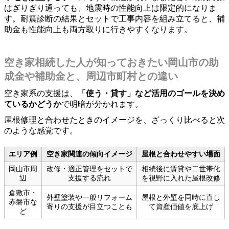
はぎりぎり通っても、地震時の性能向上は限定的になりま
す。耐震診断の結果とセットで工事内容を組み立てると、補
助金も性能向上も両方取りに行きやすくなります。
空き家相続した人が知っておきたい岡山市の助
成金や補助金と、周辺市町村との違い
空き家系の支援は、
「使う・貸す」など活用のゴールを決め
ているかどうか
で明暗が分かれます。
屋根修理と合わせたときのイメージを、ざっくり比べると次
のような感覚です。
エリア例
空き家関連の傾向イメージ
屋根と合わせやすい場面
岡山市周
改修・適正管理をセットで
相続後に賃貸や二世帯化
辺
支援する流れ
を視野に入れた屋根改修
倉敷市・
外壁塗装や一般リフォーム
屋根と外壁を同時に直し
赤磐市な
寄りの支援が目立つことも
て資産価値を底上げ
ど