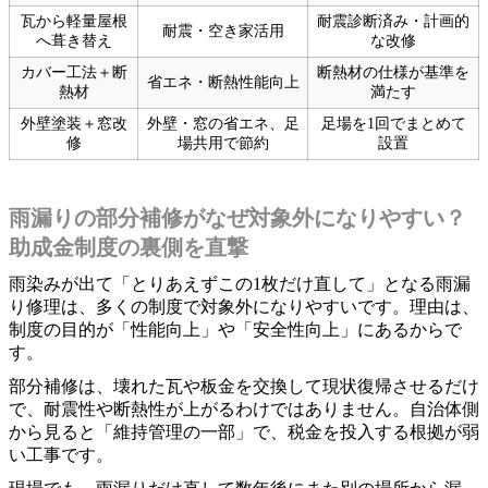
瓦から軽量屋根
耐震診断済み・計画的
耐震・空き家活用
へ葺き替え
な改修
カバー工法＋断
断熱材の仕様が基準を
省エネ・断熱性能向上
熱材
満たす
外壁塗装＋窓改
外壁・窓の省エネ、足
足場を1回でまとめて
修
場共用で節約
設置
雨漏りの部分補修がなぜ対象外になりやすい？
助成金制度の裏側を直撃
雨染みが出て「とりあえずこの1枚だけ直して」となる雨漏
り修理は、多くの制度で対象外になりやすいです。理由は、
制度の目的が「性能向上」や「安全性向上」にあるからで
す。
部分補修は、壊れた瓦や板金を交換して現状復帰させるだけ
で、耐震性や断熱性が上がるわけではありません。自治体側
から見ると「維持管理の一部」で、税金を投入する根拠が弱
い工事です。