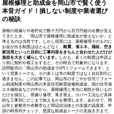
屋根修理と助成金を岡山市で賢く使う
本音ガイド！損しない制度や業者選び
の秘訣
屋根の雨漏りや老朽化で数十万円から百万円超の出費が見え
てきたとき、「岡山市で屋根修理に助成金が使えないか」と
考えるのは当然です。しかし現実には、屋根修理そのものに
お金が出る制度はほとんどなく、
耐震、省エネ、福祉、空き
家活用といった目的に工事内容をきちんと合わせた人だけが
負担を大きく減らしています。
しかも、多くの制度は申請よ
り前に契約や着工をすると、その時点で対象外になります。
訪問販売の「岡山市の助成金で0円リフォームできます」と
いう営業トークも、その多くは市の制度ではなく自社割引に
過ぎません。この記事では、岡山市のすこやか住宅リフォー
ム助成制度や岡山県の木造住宅耐震改修助成金、国の住宅省
エネ補助金などの中から、屋根修理と本当に相性が良いもの
だけを抽出し、雨漏り修理、葺き替え、カバー工法など具体
的な工事別にどこまで狙えるかを整理します。あわせて、岡
山市と倉敷市や赤磐市など周辺自治体との支援の温度差、申
請の時系列チェック、悪質な助成金トークの見抜き方まで、