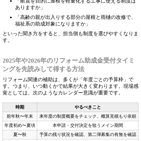
「耐震を目的に屋根を軽量化する工事に使える制度は
ありますか」
「高齢の親が出入りする部分の屋根と雨樋の改修で、
福祉系の助成対象になりますか」
といった聞き方をすると、担当側も制度を選びやすくなりま
す。
2025年や2026年のリフォーム助成金受付タイミ
ングを先読みして得する方法
リフォーム関連の補助は、多くが「年度ごとの予算枠」で
す。つまり、いつ動くかで結果が大きく変わります。現場感
覚としては、次のようなカレンダー意識が重要です。
時期
やるべきこと
前年秋〜年末
来年度の制度概要をチェック、概算見積もり依頼
年度初め〜夏頃
本申請・交付決定を狙うメイン期間
夏〜秋
予算の残り状況を確認、第二弾募集の有無を確認